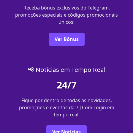
Receba bônus exclusivos do Telegram,
promoções especiais e códigos promocionais
únicos!
Ver Bônus
📢 Notícias em Tempo Real
24/7
Fique por dentro de todas as novidades,
promoções e eventos da 7JJ Com Login em
tempo real!
Ver Notícias