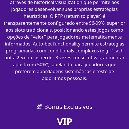
através de historical visualization que permite aos
jogadores desenvolver suas próprias estratégias
heurísticas. O RTP (return to player) é
transparentemente configurado entre 96-99%, superior
aos slots tradicionais, posicionando estes jogos como
opções de "valor" para jogadores matematicamente
informados. Auto-bet functionality permite estratégias
programadas com conditionals complexos (e.g., "cash
out a 2.5x ou se perder 3 vezes consecutivas, aumentar
aposta em 50%"), apelando para jogadores que
preferem abordagens sistemáticas e teste de
algoritmos pessoais.
🎁 Bônus Exclusivos
VIP