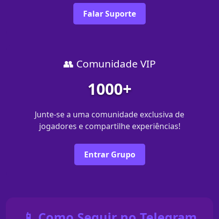
Falar Suporte
👥 Comunidade VIP
1000+
Junte-se a uma comunidade exclusiva de
jogadores e compartilhe experiências!
Entrar Grupo
📱 Como Seguir no Telegram