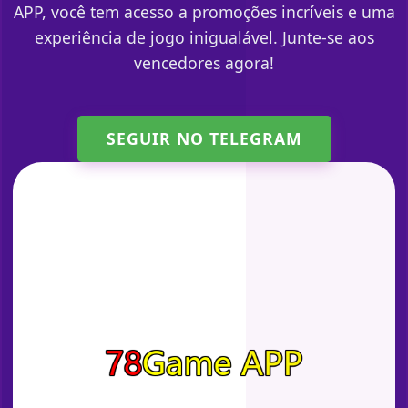
APP, você tem acesso a promoções incríveis e uma
experiência de jogo inigualável. Junte-se aos
vencedores agora!
SEGUIR NO TELEGRAM