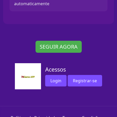
automaticamente
SEGUIR AGORA
Acessos
Login
Registrar-se