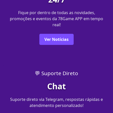
Fique por dentro de todas as novidades,
promoções e eventos da 78Game APP em tempo
real!
Ver Notícias
💬 Suporte Direto
Chat
Suporte direto via Telegram, respostas rápidas e
atendimento personalizado!