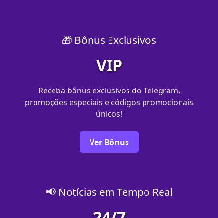
🎁 Bônus Exclusivos
VIP
Receba bônus exclusivos do Telegram,
promoções especiais e códigos promocionais
únicos!
Ver Bônus
📢 Notícias em Tempo Real
24/7