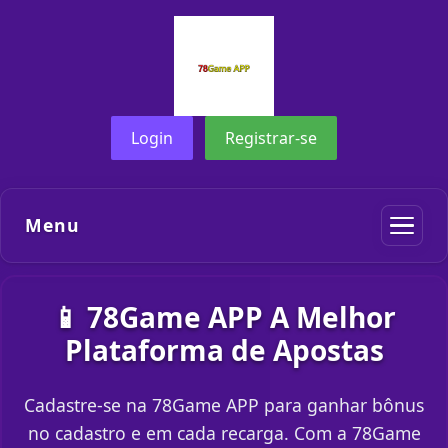
Login
Registrar-se
Menu
📱 78Game APP A Melhor
Plataforma de Apostas
Cadastre-se na 78Game APP para ganhar bônus
no cadastro e em cada recarga. Com a 78Game