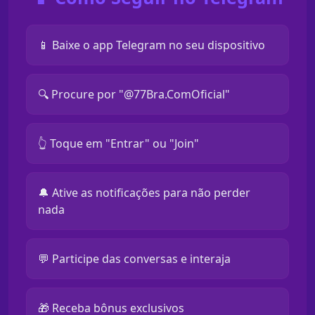
📱 Baixe o app Telegram no seu dispositivo
🔍 Procure por "@77Bra.ComOficial"
👆 Toque em "Entrar" ou "Join"
🔔 Ative as notificações para não perder
nada
💬 Participe das conversas e interaja
🎁 Receba bônus exclusivos