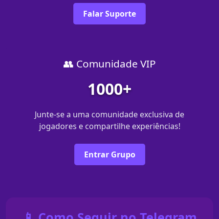
Falar Suporte
👥 Comunidade VIP
1000+
Junte-se a uma comunidade exclusiva de
jogadores e compartilhe experiências!
Entrar Grupo
📱 Como Seguir no Telegram