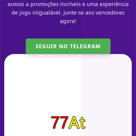
acesso a promoções incríveis e uma experiência
de jogo inigualável. Junte-se aos vencedores
agora!
SEGUIR NO TELEGRAM