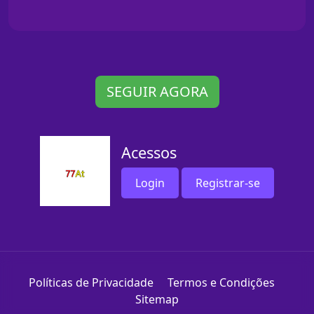
SEGUIR AGORA
Acessos
Login
Registrar-se
Políticas de Privacidade
Termos e Condições
Sitemap