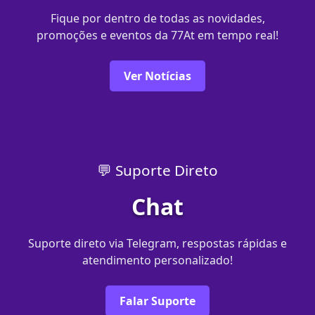
Fique por dentro de todas as novidades,
promoções e eventos da 77At em tempo real!
Ver Notícias
💬 Suporte Direto
Chat
Suporte direto via Telegram, respostas rápidas e
atendimento personalizado!
Falar Suporte