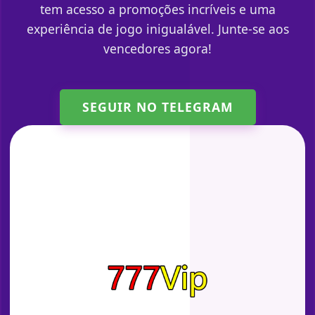
tem acesso a promoções incríveis e uma
experiência de jogo inigualável. Junte-se aos
vencedores agora!
SEGUIR NO TELEGRAM