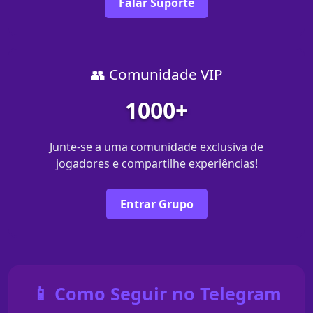
Falar Suporte
👥 Comunidade VIP
1000+
Junte-se a uma comunidade exclusiva de
jogadores e compartilhe experiências!
Entrar Grupo
📱 Como Seguir no Telegram