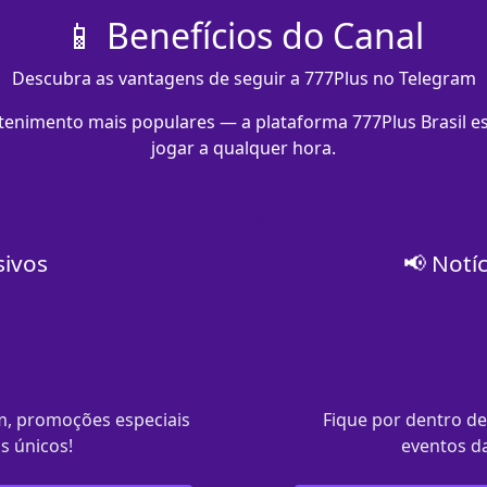
📱 Benefícios do Canal
Descubra as vantagens de seguir a 777Plus no Telegram
enimento mais populares — a plataforma 777Plus Brasil es
jogar a qualquer hora.
sivos
📢 Notí
m, promoções especiais
Fique por dentro d
s únicos!
eventos d