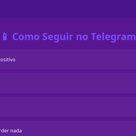
📱 Como Seguir no Telegram
ositivo
erder nada