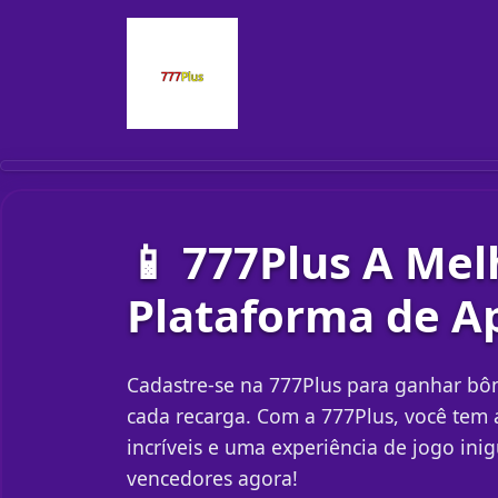
📱 777Plus A Mel
Plataforma de A
Cadastre-se na 777Plus para ganhar bô
cada recarga. Com a 777Plus, você tem
incríveis e uma experiência de jogo inig
vencedores agora!