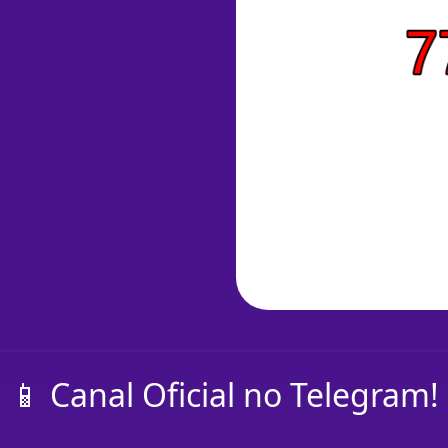
📱 Canal Oficial no Telegram!