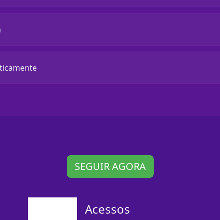
a
aticamente
SEGUIR AGORA
Acessos