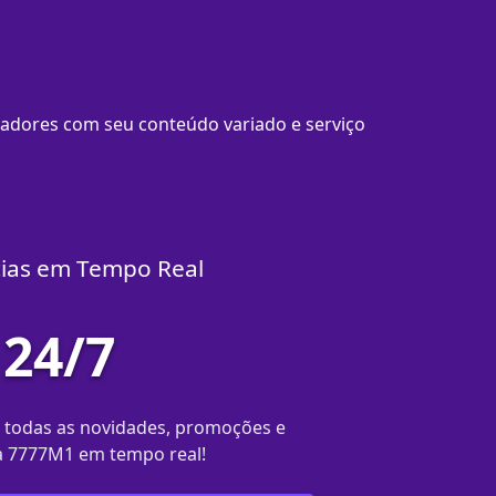
gadores com seu conteúdo variado e serviço
cias em Tempo Real
24/7
e todas as novidades, promoções e
a 7777M1 em tempo real!