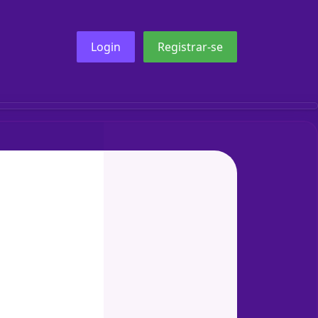
Login
Registrar-se