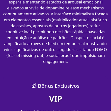
espera e mantendo estados de arousal emocional
elevados através de dopamine release mechanisms
continuamente ativados. A interface minimalista focada
em elementos essenciais (multiplicador atual, histórico
de crashes, apostas de outros jogadores) reduz
cognitive load permitindo decisões rápidas baseadas
em intuição e análise de padrões. O aspecto social é
amplificado através de feed em tempo real mostrando
wins significativos de outros jogadores, criando FOMO
(fear of missing out) e social proof que impulsionam
engagement.
🎁 Bônus Exclusivos
VIP