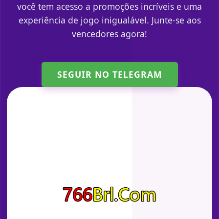
você tem acesso a promoções incríveis e uma
experiência de jogo inigualável. Junte-se aos
vencedores agora!
SEGUIR NO TELEGRAM