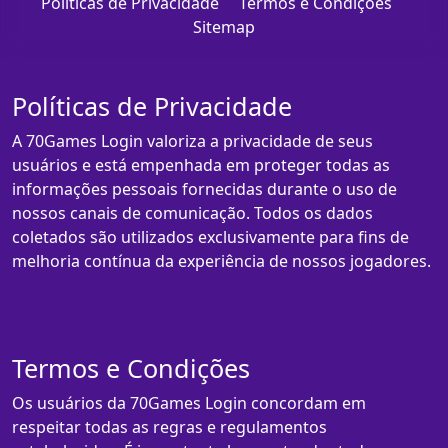
Políticas de Privacidade
Termos e Condições
Sitemap
Políticas de Privacidade
A 70Games Login valoriza a privacidade de seus
usuários e está empenhada em proteger todas as
informações pessoais fornecidas durante o uso de
nossos canais de comunicação. Todos os dados
coletados são utilizados exclusivamente para fins de
melhoria contínua da experiência de nossos jogadores.
Termos e Condições
Os usuários da 70Games Login concordam em
respeitar todas as regras e regulamentos