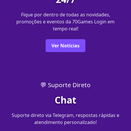
Fique por dentro de todas as novidades,
promoções e eventos da 70Games Login em
tempo real!
Ver Notícias
💬 Suporte Direto
Chat
Suporte direto via Telegram, respostas rápidas e
atendimento personalizado!