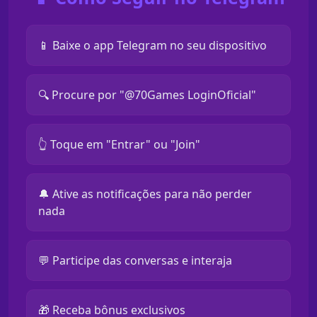
📱 Baixe o app Telegram no seu dispositivo
🔍 Procure por "@70Games LoginOficial"
👆 Toque em "Entrar" ou "Join"
🔔 Ative as notificações para não perder
nada
💬 Participe das conversas e interaja
🎁 Receba bônus exclusivos