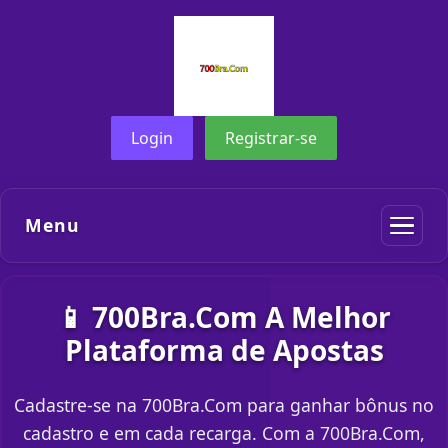
Login
Registrar-se
Menu
📱 700Bra.Com A Melhor
Plataforma de Apostas
Cadastre-se na 700Bra.Com para ganhar bônus no
cadastro e em cada recarga. Com a 700Bra.Com,