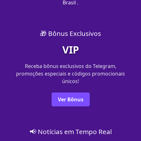
Brasil .
🎁 Bônus Exclusivos
VIP
Receba bônus exclusivos do Telegram,
promoções especiais e códigos promocionais
únicos!
Ver Bônus
📢 Notícias em Tempo Real