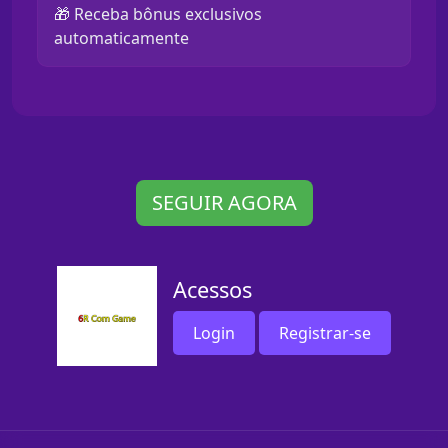
🎁 Receba bônus exclusivos
automaticamente
SEGUIR AGORA
Acessos
Login
Registrar-se