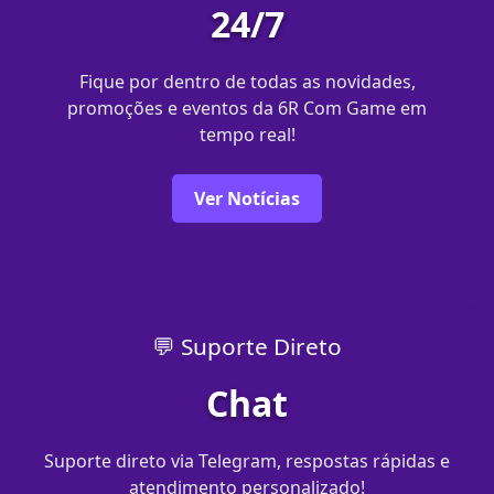
24/7
Fique por dentro de todas as novidades,
promoções e eventos da 6R Com Game em
tempo real!
Ver Notícias
💬 Suporte Direto
Chat
Suporte direto via Telegram, respostas rápidas e
atendimento personalizado!