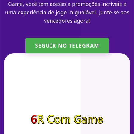
Game, você tem acesso a promoções incríveis e
uma experiência de jogo inigualável. Junte-se aos
vencedores agora!
SEGUIR NO TELEGRAM