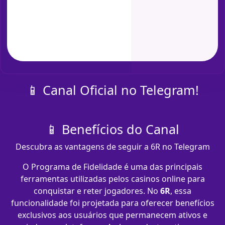
📱 Canal Oficial no Telegram!
📱 Benefícios do Canal
Descubra as vantagens de seguir a 6R no Telegram
O Programa de Fidelidade é uma das principais
ferramentas utilizadas pelos casinos online para
conquistar e reter jogadores. No
6R
, essa
funcionalidade foi projetada para oferecer benefícios
exclusivos aos usuários que permanecem ativos e