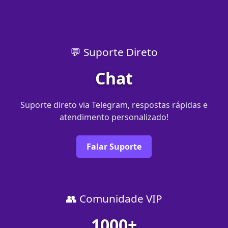
💬 Suporte Direto
Chat
Suporte direto via Telegram, respostas rápidas e
atendimento personalizado!
Falar Suporte
👥 Comunidade VIP
1000+