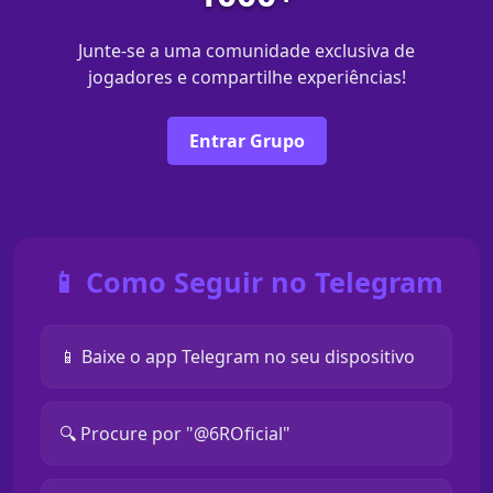
Junte-se a uma comunidade exclusiva de
jogadores e compartilhe experiências!
Entrar Grupo
📱 Como Seguir no Telegram
📱 Baixe o app Telegram no seu dispositivo
🔍 Procure por "@6ROficial"