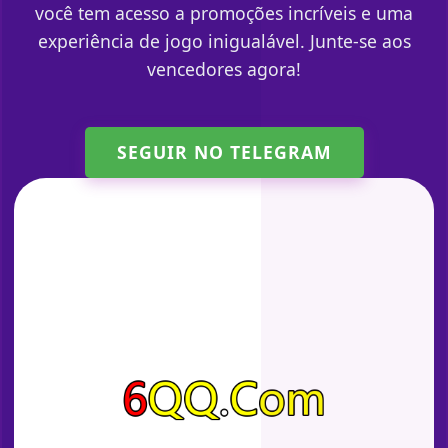
você tem acesso a promoções incríveis e uma
experiência de jogo inigualável. Junte-se aos
vencedores agora!
SEGUIR NO TELEGRAM