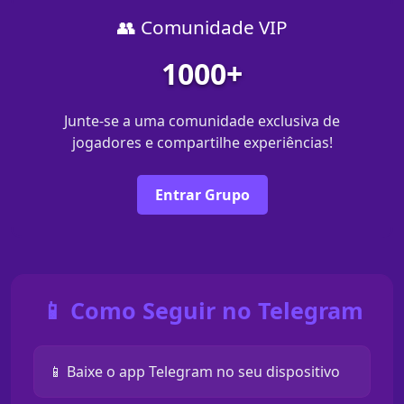
👥 Comunidade VIP
1000+
Junte-se a uma comunidade exclusiva de
jogadores e compartilhe experiências!
Entrar Grupo
📱 Como Seguir no Telegram
📱 Baixe o app Telegram no seu dispositivo