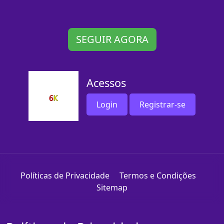
SEGUIR AGORA
Acessos
Login
Registrar-se
Políticas de Privacidade
Termos e Condições
Sitemap