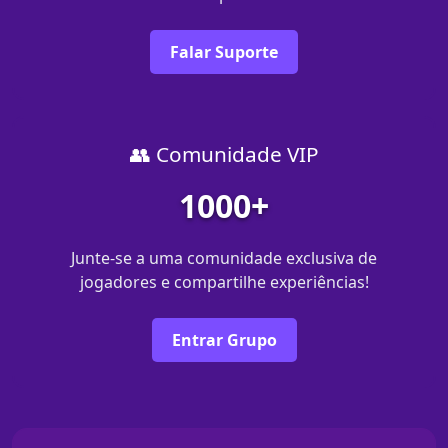
Falar Suporte
👥 Comunidade VIP
1000+
Junte-se a uma comunidade exclusiva de
jogadores e compartilhe experiências!
Entrar Grupo