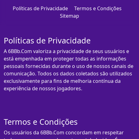
Políticas de Privacidade
Termos e Condições
Sitemap
Políticas de Privacidade
A 6BBb.Com valoriza a privacidade de seus usuários e
está empenhada em proteger todas as informações
pessoais fornecidas durante o uso de nossos canais de
comunicação. Todos os dados coletados são utilizados
exclusivamente para fins de melhoria contínua da
experiência de nossos jogadores.
Termos e Condições
Os usuários da 6BBb.Com concordam em respeitar