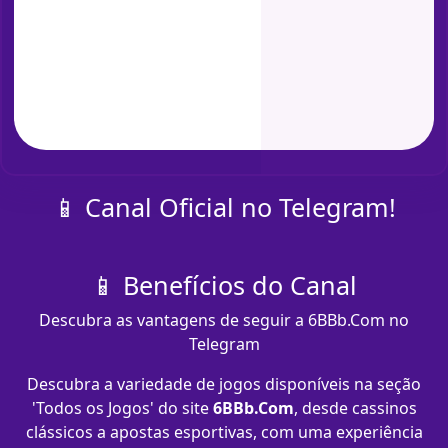
📱 Canal Oficial no Telegram!
📱 Benefícios do Canal
Descubra as vantagens de seguir a 6BBb.Com no
Telegram
Descubra a variedade de jogos disponíveis na seção
'Todos os Jogos' do site
6BBb.Com
, desde cassinos
clássicos a apostas esportivas, com uma experiência