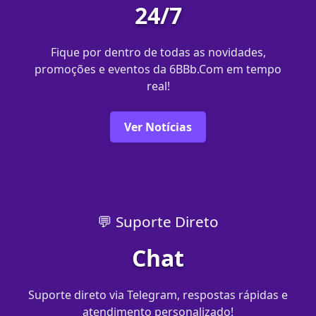
24/7
Fique por dentro de todas as novidades,
promoções e eventos da 6BBb.Com em tempo
real!
Ver Notícias
💬 Suporte Direto
Chat
Suporte direto via Telegram, respostas rápidas e
atendimento personalizado!