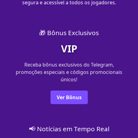
segura e acessível a todos os jogadores.
🎁 Bônus Exclusivos
VIP
Receba bônus exclusivos do Telegram,
promoções especiais e códigos promocionais
únicos!
Ver Bônus
📢 Notícias em Tempo Real