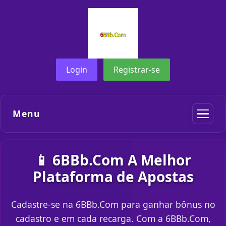
Login
Registrar-se
Menu
📱 6BBb.Com A Melhor
Plataforma de Apostas
Cadastre-se na 6BBb.Com para ganhar bônus no
cadastro e em cada recarga. Com a 6BBb.Com,