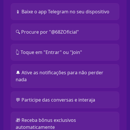
📱 Baixe o app Telegram no seu dispositivo
🔍 Procure por "@68ZOficial"
👆 Toque em "Entrar" ou "Join"
🔔 Ative as notificações para não perder
nada
💬 Participe das conversas e interaja
🎁 Receba bônus exclusivos
automaticamente