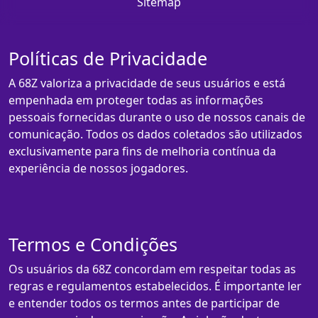
Sitemap
Políticas de Privacidade
A 68Z valoriza a privacidade de seus usuários e está
empenhada em proteger todas as informações
pessoais fornecidas durante o uso de nossos canais de
comunicação. Todos os dados coletados são utilizados
exclusivamente para fins de melhoria contínua da
experiência de nossos jogadores.
Termos e Condições
Os usuários da 68Z concordam em respeitar todas as
regras e regulamentos estabelecidos. É importante ler
e entender todos os termos antes de participar de