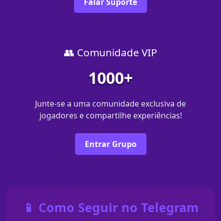
Falar Suporte
👥 Comunidade VIP
1000+
Junte-se a uma comunidade exclusiva de
jogadores e compartilhe experiências!
Entrar Grupo
📱 Como Seguir no Telegram