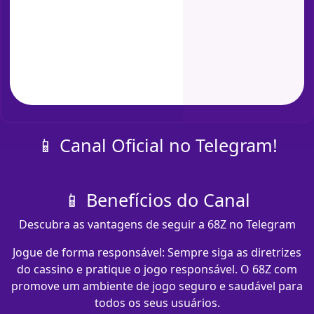
📱 Canal Oficial no Telegram!
📱 Benefícios do Canal
Descubra as vantagens de seguir a 68Z no Telegram
Jogue de forma responsável: Sempre siga as diretrizes
do cassino e pratique o jogo responsável. O 68Z com​
promove um ambiente de jogo seguro e saudável para
todos os seus usuários.