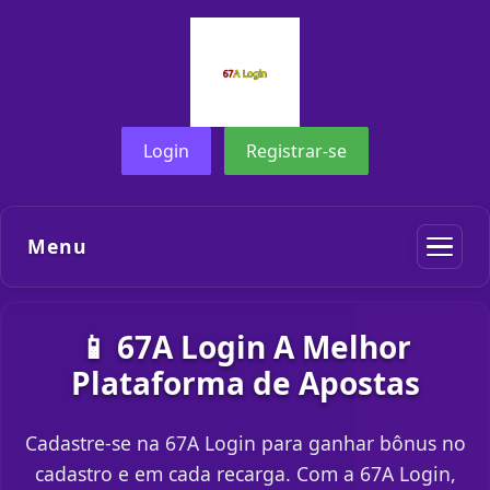
Login
Registrar-se
Menu
📱 67A Login A Melhor
Plataforma de Apostas
Cadastre-se na 67A Login para ganhar bônus no
cadastro e em cada recarga. Com a 67A Login,