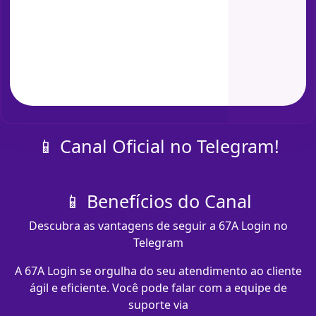
📱 Canal Oficial no Telegram!
📱 Benefícios do Canal
Descubra as vantagens de seguir a 67A Login no
Telegram
A 67A Login se orgulha do seu atendimento ao cliente
ágil e eficiente. Você pode falar com a equipe de
suporte via