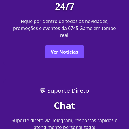
24/7
Fique por dentro de todas as novidades,
promoções e eventos da 6745 Game em tempo
real!
Ver Notícias
💬 Suporte Direto
Chat
Suporte direto via Telegram, respostas rápidas e
atendimento personalizado!