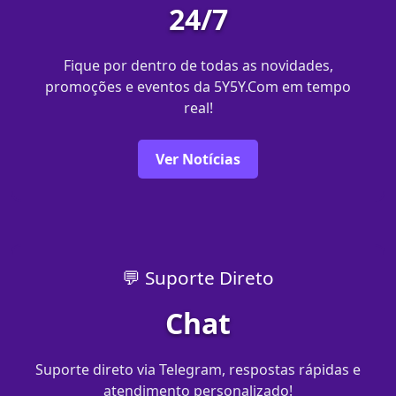
24/7
Fique por dentro de todas as novidades,
promoções e eventos da 5Y5Y.Com em tempo
real!
Ver Notícias
💬 Suporte Direto
Chat
Suporte direto via Telegram, respostas rápidas e
atendimento personalizado!