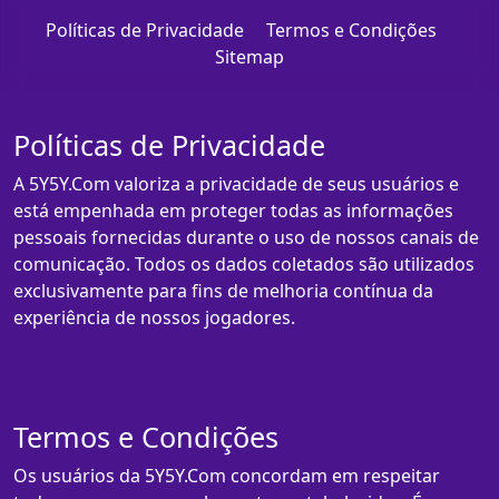
Políticas de Privacidade
Termos e Condições
Sitemap
Políticas de Privacidade
A 5Y5Y.Com valoriza a privacidade de seus usuários e
está empenhada em proteger todas as informações
pessoais fornecidas durante o uso de nossos canais de
comunicação. Todos os dados coletados são utilizados
exclusivamente para fins de melhoria contínua da
experiência de nossos jogadores.
Termos e Condições
Os usuários da 5Y5Y.Com concordam em respeitar