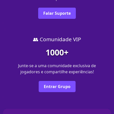
Falar Suporte
👥 Comunidade VIP
1000+
Junte-se a uma comunidade exclusiva de
jogadores e compartilhe experiências!
Entrar Grupo