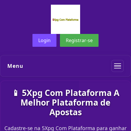
Login
Registrar-se
Menu
📱 5Xpg Com Plataforma A
Melhor Plataforma de
Apostas
Cadastre-se na 5Xpg Com Plataforma para ganhar