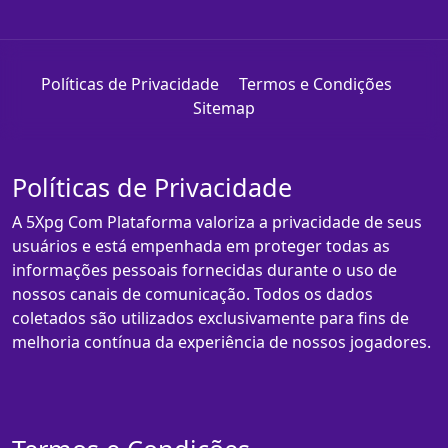
Políticas de Privacidade
Termos e Condições
Sitemap
Políticas de Privacidade
A 5Xpg Com Plataforma valoriza a privacidade de seus
usuários e está empenhada em proteger todas as
informações pessoais fornecidas durante o uso de
nossos canais de comunicação. Todos os dados
coletados são utilizados exclusivamente para fins de
melhoria contínua da experiência de nossos jogadores.