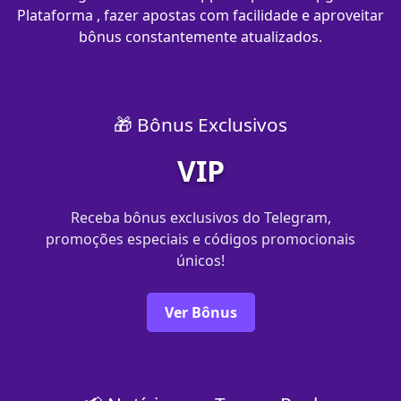
Plataforma , fazer apostas com facilidade e aproveitar
bônus constantemente atualizados.
🎁 Bônus Exclusivos
VIP
Receba bônus exclusivos do Telegram,
promoções especiais e códigos promocionais
únicos!
Ver Bônus