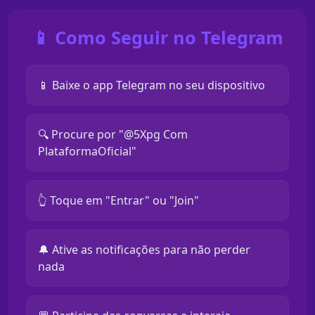
📱 Como Seguir no Telegram
📱 Baixe o app Telegram no seu dispositivo
🔍 Procure por "@5Xpg Com
PlataformaOficial"
👆 Toque em "Entrar" ou "Join"
🔔 Ative as notificações para não perder
nada