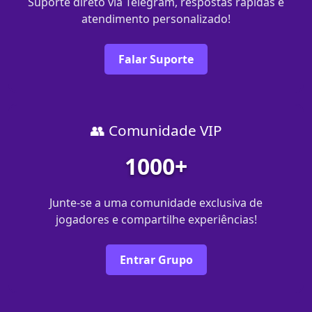
Suporte direto via Telegram, respostas rápidas e
atendimento personalizado!
Falar Suporte
👥 Comunidade VIP
1000+
Junte-se a uma comunidade exclusiva de
jogadores e compartilhe experiências!
Entrar Grupo