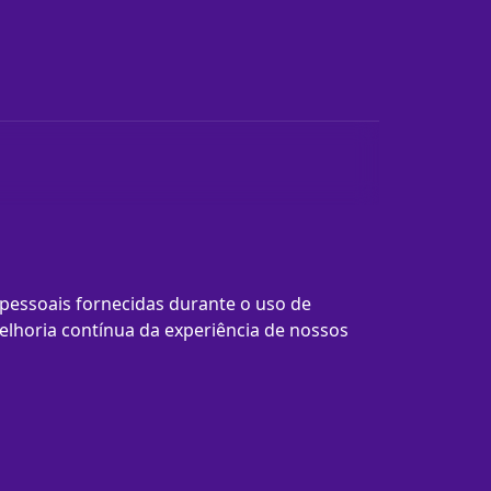
 pessoais fornecidas durante o uso de
elhoria contínua da experiência de nossos