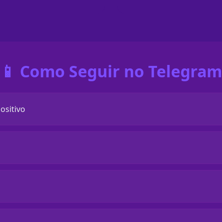
📱 Como Seguir no Telegram
ositivo