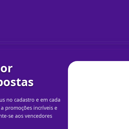
hor
postas
us no cadastro e em cada
 a promoções incríveis e
unte-se aos vencedores