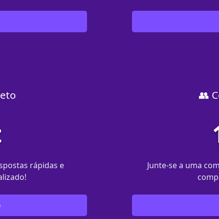
reto
👥 
t
espostas rápidas e
Junte-se a uma com
lizado!
compa
e