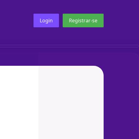
Login
Registrar-se