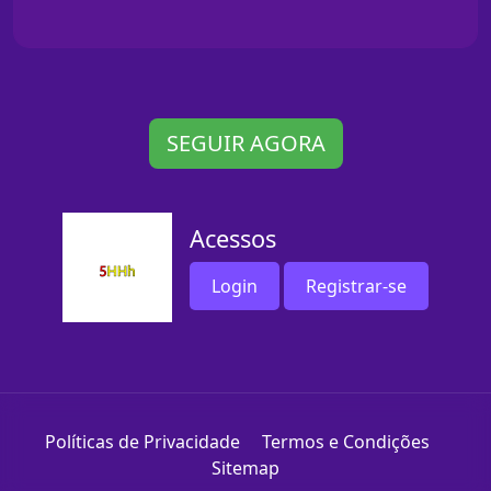
SEGUIR AGORA
Acessos
Login
Registrar-se
Políticas de Privacidade
Termos e Condições
Sitemap