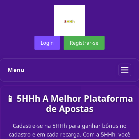
Login
Registrar-se
Menu
📱 5HHh A Melhor Plataforma
de Apostas
Cadastre-se na 5HHh para ganhar bônus no
cadastro e em cada recarga. Com a 5HHh, você