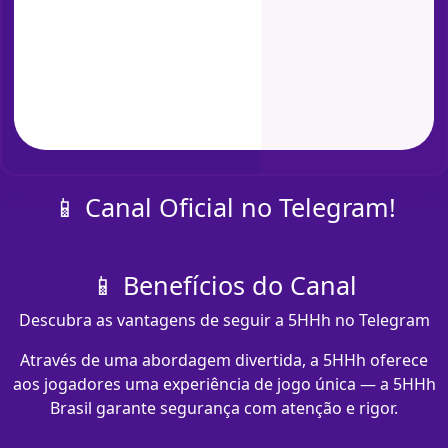
📱 Canal Oficial no Telegram!
📱 Benefícios do Canal
Descubra as vantagens de seguir a 5HHh no Telegram
Através de uma abordagem divertida, a 5HHh oferece
aos jogadores uma experiência de jogo única — a 5HHh
Brasil garante segurança com atenção e rigor.