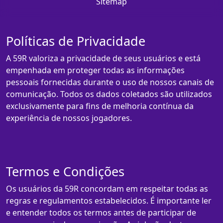
Sitemap
Políticas de Privacidade
A 59R valoriza a privacidade de seus usuários e está
empenhada em proteger todas as informações
pessoais fornecidas durante o uso de nossos canais de
comunicação. Todos os dados coletados são utilizados
exclusivamente para fins de melhoria contínua da
experiência de nossos jogadores.
Termos e Condições
Os usuários da 59R concordam em respeitar todas as
regras e regulamentos estabelecidos. É importante ler
e entender todos os termos antes de participar de