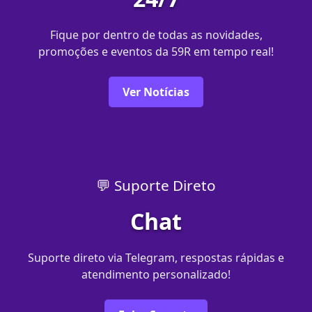
Fique por dentro de todas as novidades,
promoções e eventos da 59R em tempo real!
Ver Notícias
💬 Suporte Direto
Chat
Suporte direto via Telegram, respostas rápidas e
atendimento personalizado!