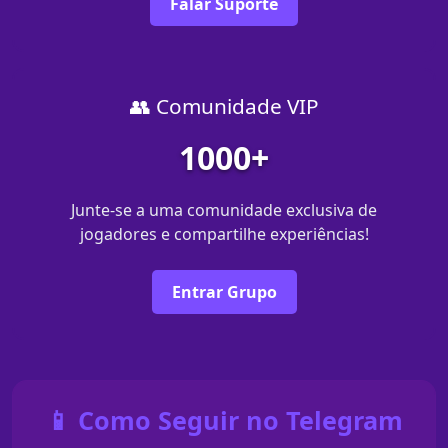
Falar Suporte
👥 Comunidade VIP
1000+
Junte-se a uma comunidade exclusiva de
jogadores e compartilhe experiências!
Entrar Grupo
📱 Como Seguir no Telegram