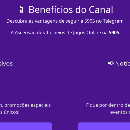
📱 Benefícios do Canal
Descubra as vantagens de seguir a 5905 no Telegram
A Ascensão dos Torneios de Jogos Online na
5905
sivos
📢 Notí
m, promoções especiais
Fique por dentro d
s únicos!
eventos 