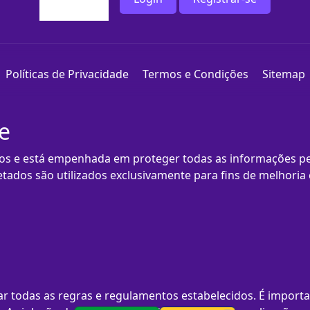
Políticas de Privacidade
Termos e Condições
Sitemap
de
rios e está empenhada em proteger todas as informações p
tados são utilizados exclusivamente para fins de melhoria
 todas as regras e regulamentos estabelecidos. É importa