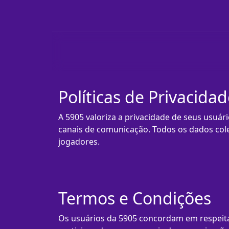
Políticas de Privacida
A 5905 valoriza a privacidade de seus usuá
canais de comunicação. Todos os dados cole
jogadores.
Termos e Condições
Os usuários da 5905 concordam em respeitar