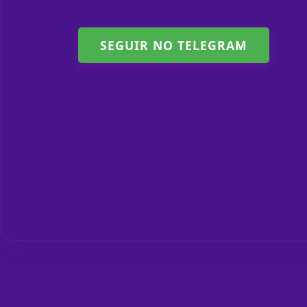
SEGUIR NO TELEGRAM