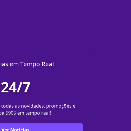
cias em Tempo Real
24/7
e todas as novidades, promoções e
da 5905 em tempo real!
Ver Notícias