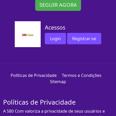
SEGUIR AGORA
Acessos
Login
Registrar-se
Políticas de Privacidade
Termos e Condições
Sitemap
Políticas de Privacidade
A 580 Com valoriza a privacidade de seus usuários e