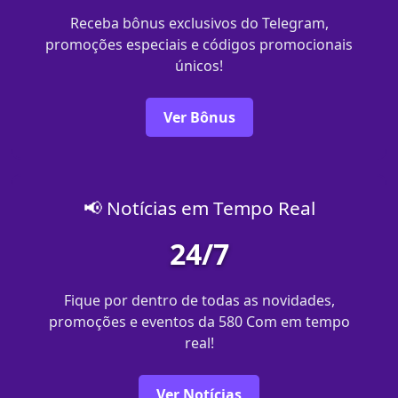
Receba bônus exclusivos do Telegram,
promoções especiais e códigos promocionais
únicos!
Ver Bônus
📢 Notícias em Tempo Real
24/7
Fique por dentro de todas as novidades,
promoções e eventos da 580 Com em tempo
real!
Ver Notícias