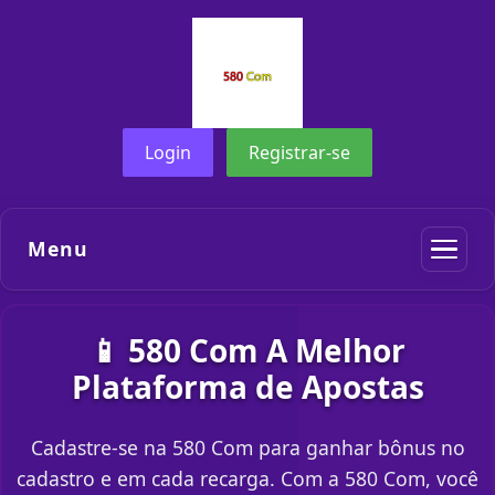
Login
Registrar-se
Menu
📱 580 Com A Melhor
Plataforma de Apostas
Cadastre-se na 580 Com para ganhar bônus no
cadastro e em cada recarga. Com a 580 Com, você