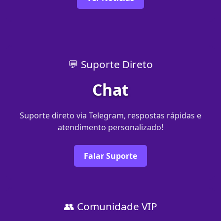
💬 Suporte Direto
Chat
Suporte direto via Telegram, respostas rápidas e
atendimento personalizado!
Falar Suporte
👥 Comunidade VIP