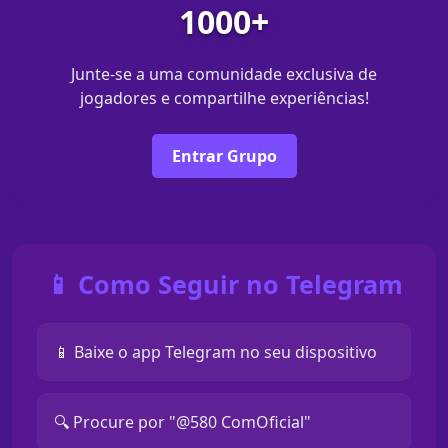
1000+
Junte-se a uma comunidade exclusiva de
jogadores e compartilhe experiências!
Entrar Grupo
📱 Como Seguir no Telegram
📱 Baixe o app Telegram no seu dispositivo
🔍 Procure por "@580 ComOficial"