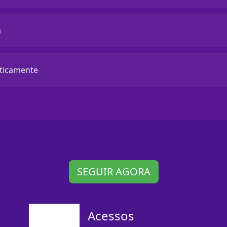
a
aticamente
SEGUIR AGORA
Acessos