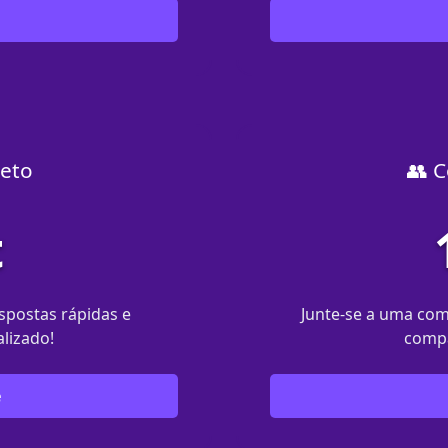
reto
👥 
t
espostas rápidas e
Junte-se a uma com
lizado!
compa
e