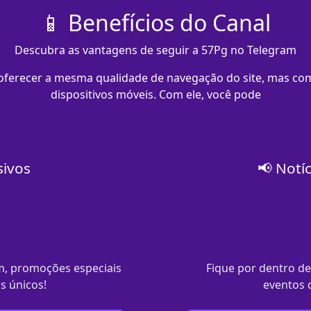
📱 Benefícios do Canal
Descubra as vantagens de seguir a 57Pg no Telegram
 oferecer a mesma qualidade de navegação do site, mas com
dispositivos móveis. Com ele, você pode
sivos
📢 Notí
m, promoções especiais
Fique por dentro d
s únicos!
eventos 