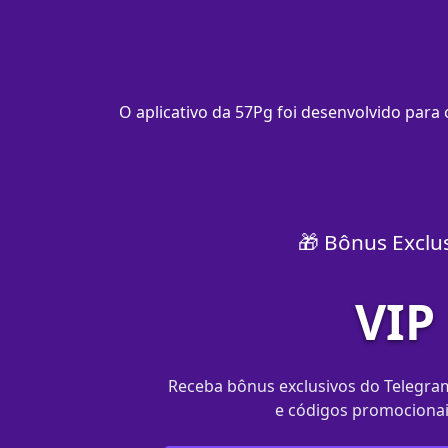
O aplicativo da 57Pg foi desenvolvido para
🎁 Bônus Exclu
VIP
Receba bônus exclusivos do Telegra
e códigos promocionai