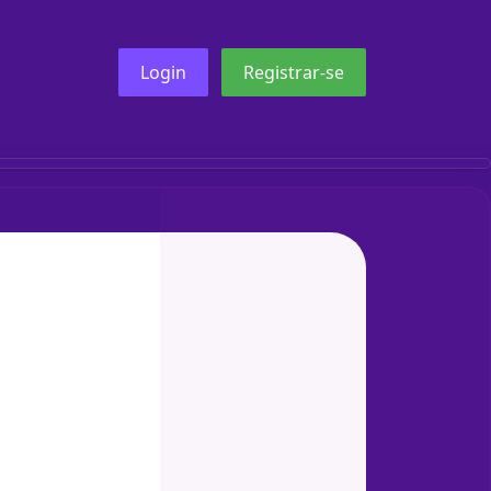
Login
Registrar-se