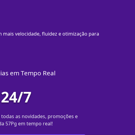
 mais velocidade, fluidez e otimização para
cias em Tempo Real
24/7
e todas as novidades, promoções e
da 57Pg em tempo real!