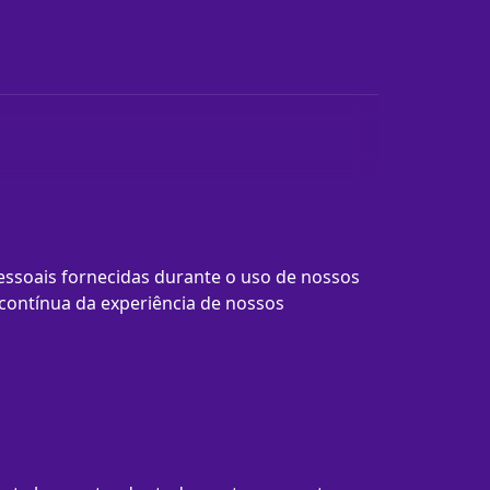
essoais fornecidas durante o uso de nossos
 contínua da experiência de nossos