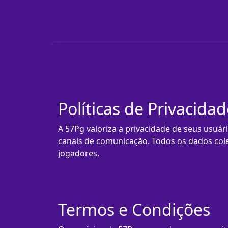
Políticas de Privacida
A 57Pg valoriza a privacidade de seus usuá
canais de comunicação. Todos os dados cole
jogadores.
Termos e Condições