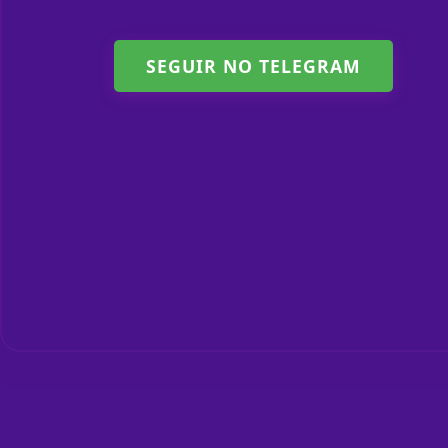
SEGUIR NO TELEGRAM