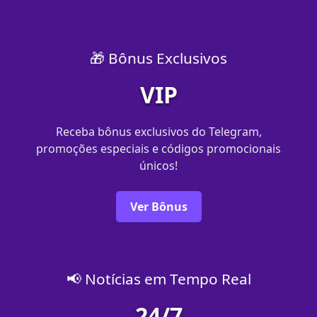
🎁 Bônus Exclusivos
VIP
Receba bônus exclusivos do Telegram,
promoções especiais e códigos promocionais
únicos!
Ver Bônus
📢 Notícias em Tempo Real
24/7