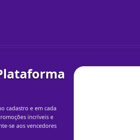
Plataforma
no cadastro e em cada
romoções incríveis e
unte-se aos vencedores