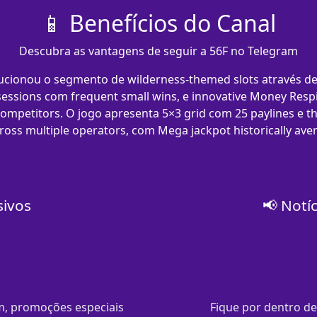
📱 Benefícios do Canal
Descubra as vantagens de seguir a 56F no Telegram
olucionou o segmento de wilderness-themed slots através d
sessions com frequent small wins, e innovative Money Respi
mpetitors. O jogo apresenta 5×3 grid com 25 paylines e thr
ross multiple operators, com Mega jackpot historically aver
sivos
📢 Notí
m, promoções especiais
Fique por dentro d