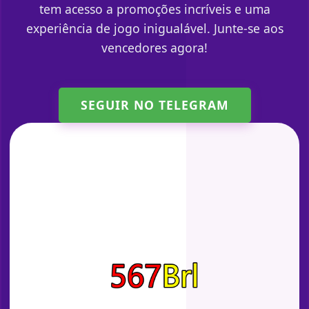
tem acesso a promoções incríveis e uma
experiência de jogo inigualável. Junte-se aos
vencedores agora!
SEGUIR NO TELEGRAM