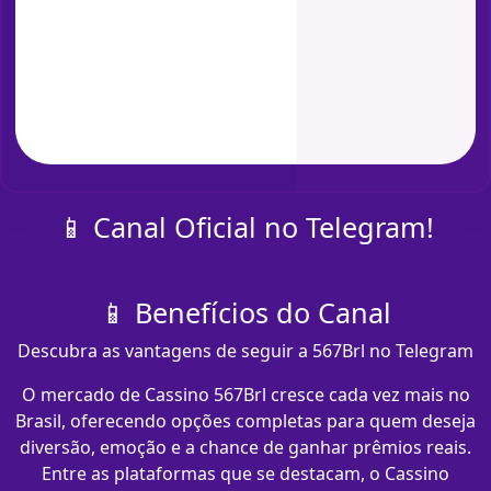
📱 Canal Oficial no Telegram!
📱 Benefícios do Canal
Descubra as vantagens de seguir a 567Brl no Telegram
O mercado de Cassino 567Brl cresce cada vez mais no
Brasil, oferecendo opções completas para quem deseja
diversão, emoção e a chance de ganhar prêmios reais.
Entre as plataformas que se destacam, o Cassino