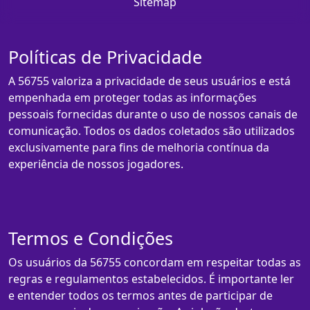
Sitemap
Políticas de Privacidade
A 56755 valoriza a privacidade de seus usuários e está
empenhada em proteger todas as informações
pessoais fornecidas durante o uso de nossos canais de
comunicação. Todos os dados coletados são utilizados
exclusivamente para fins de melhoria contínua da
experiência de nossos jogadores.
Termos e Condições
Os usuários da 56755 concordam em respeitar todas as
regras e regulamentos estabelecidos. É importante ler
e entender todos os termos antes de participar de