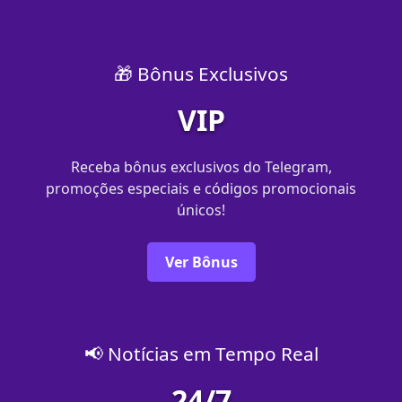
🎁 Bônus Exclusivos
VIP
Receba bônus exclusivos do Telegram,
promoções especiais e códigos promocionais
únicos!
Ver Bônus
📢 Notícias em Tempo Real
24/7