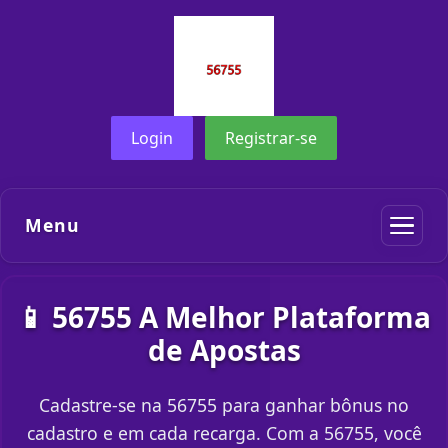
Login
Registrar-se
Menu
📱 56755 A Melhor Plataforma
de Apostas
Cadastre-se na 56755 para ganhar bônus no
cadastro e em cada recarga. Com a 56755, você