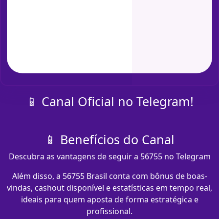
📱 Canal Oficial no Telegram!
📱 Benefícios do Canal
Descubra as vantagens de seguir a 56755 no Telegram
Além disso, a 56755 Brasil conta com bônus de boas-
vindas, cashout disponível e estatísticas em tempo real,
ideais para quem aposta de forma estratégica e
profissional.