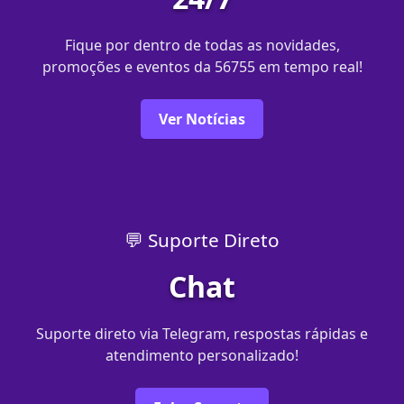
Fique por dentro de todas as novidades,
promoções e eventos da 56755 em tempo real!
Ver Notícias
💬 Suporte Direto
Chat
Suporte direto via Telegram, respostas rápidas e
atendimento personalizado!