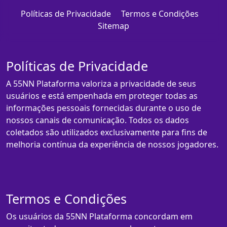
Políticas de Privacidade
Termos e Condições
Sitemap
Políticas de Privacidade
A 55NN Plataforma valoriza a privacidade de seus
usuários e está empenhada em proteger todas as
informações pessoais fornecidas durante o uso de
nossos canais de comunicação. Todos os dados
coletados são utilizados exclusivamente para fins de
melhoria contínua da experiência de nossos jogadores.
Termos e Condições
Os usuários da 55NN Plataforma concordam em