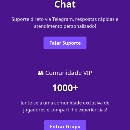
Chat
Suporte direto via Telegram, respostas rápidas e
atendimento personalizado!
Falar Suporte
👥 Comunidade VIP
1000+
Junte-se a uma comunidade exclusiva de
jogadores e compartilhe experiências!
Entrar Grupo