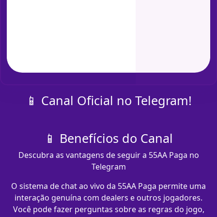
📱 Canal Oficial no Telegram!
📱 Benefícios do Canal
Descubra as vantagens de seguir a 55AA Paga no
Telegram
O sistema de chat ao vivo da 55AA Paga permite uma
interação genuína com dealers e outros jogadores.
Você pode fazer perguntas sobre as regras do jogo,