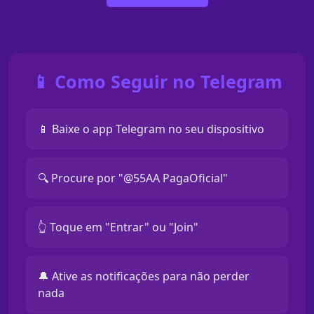
📱 Como Seguir no Telegram
📱 Baixe o app Telegram no seu dispositivo
🔍 Procure por "@55AA PagaOficial"
👆 Toque em "Entrar" ou "Join"
🔔 Ative as notificações para não perder
nada