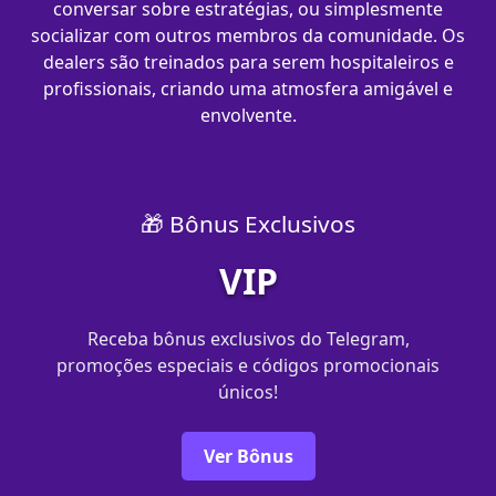
conversar sobre estratégias, ou simplesmente
socializar com outros membros da comunidade. Os
dealers são treinados para serem hospitaleiros e
profissionais, criando uma atmosfera amigável e
envolvente.
🎁 Bônus Exclusivos
VIP
Receba bônus exclusivos do Telegram,
promoções especiais e códigos promocionais
únicos!
Ver Bônus