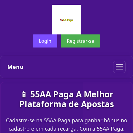
Login
Registrar-se
Menu
📱 55AA Paga A Melhor
Plataforma de Apostas
Cadastre-se na 55AA Paga para ganhar bônus no
cadastro e em cada recarga. Com a 55AA Paga,