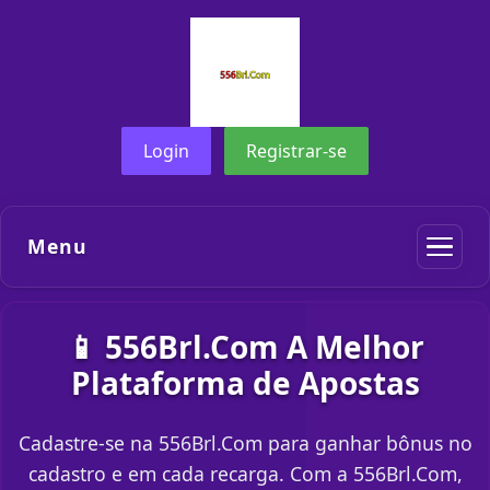
Login
Registrar-se
Menu
📱 556Brl.Com A Melhor
Plataforma de Apostas
Cadastre-se na 556Brl.Com para ganhar bônus no
cadastro e em cada recarga. Com a 556Brl.Com,