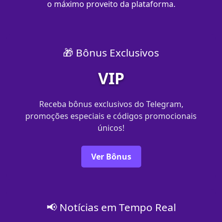
o máximo proveito da plataforma.
🎁 Bônus Exclusivos
VIP
Receba bônus exclusivos do Telegram,
promoções especiais e códigos promocionais
únicos!
Ver Bônus
📢 Notícias em Tempo Real