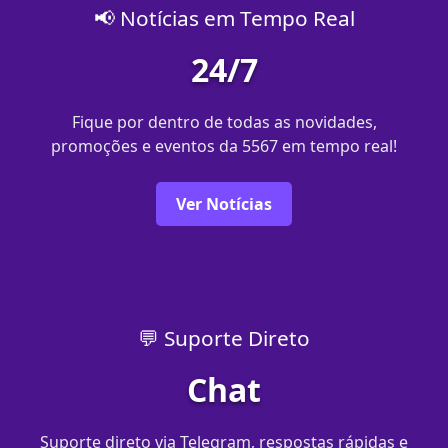
📢 Notícias em Tempo Real
24/7
Fique por dentro de todas as novidades,
promoções e eventos da 5567 em tempo real!
Ver Notícias
💬 Suporte Direto
Chat
Suporte direto via Telegram, respostas rápidas e