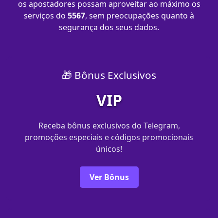
os apostadores possam aproveitar ao máximo os
serviços do
5567
, sem preocupações quanto à
segurança dos seus dados.
🎁 Bônus Exclusivos
VIP
Receba bônus exclusivos do Telegram,
promoções especiais e códigos promocionais
únicos!
Ver Bônus