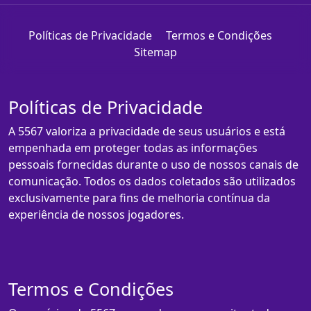
Políticas de Privacidade
Termos e Condições
Sitemap
Políticas de Privacidade
A 5567 valoriza a privacidade de seus usuários e está
empenhada em proteger todas as informações
pessoais fornecidas durante o uso de nossos canais de
comunicação. Todos os dados coletados são utilizados
exclusivamente para fins de melhoria contínua da
experiência de nossos jogadores.
Termos e Condições