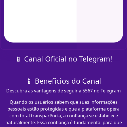
📱 Canal Oficial no Telegram!
📱 Benefícios do Canal
Descubra as vantagens de seguir a 5567 no Telegram
Quando os usuários sabem que suas informações
pessoais estão protegidas e que a plataforma opera
com total transparência, a confiança se estabelece
naturalmente. Essa confiança é fundamental para que