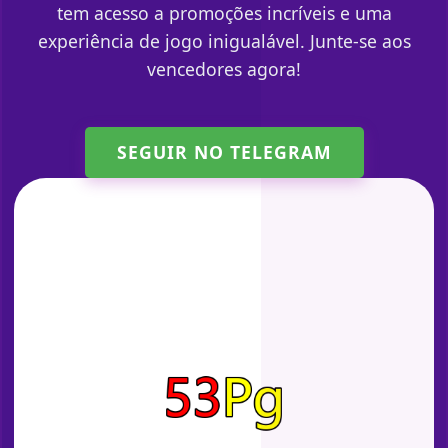
tem acesso a promoções incríveis e uma
experiência de jogo inigualável. Junte-se aos
vencedores agora!
SEGUIR NO TELEGRAM