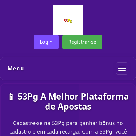
Login
Registrar-se
Menu
📱 53Pg A Melhor Plataforma
de Apostas
Cadastre-se na 53Pg para ganhar bônus no
cadastro e em cada recarga. Com a 53Pg, você