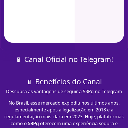
📱 Canal Oficial no Telegram!
📱 Benefícios do Canal
Descubra as vantagens de seguir a 53Pg no Telegram
No Brasil, esse mercado explodiu nos últimos anos,
especialmente após a legalização em 2018 e a
regulamentação mais clara em 2023. Hoje, plataformas
como o
53Pg
oferecem uma experiência segura e