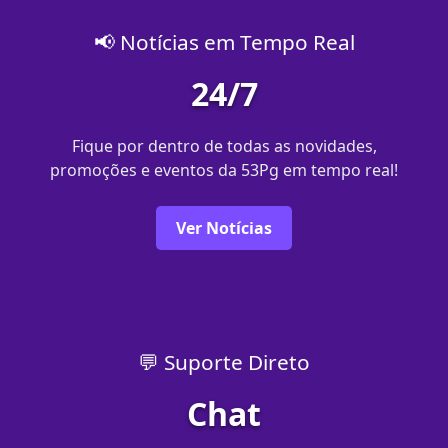
📢 Notícias em Tempo Real
24/7
Fique por dentro de todas as novidades,
promoções e eventos da 53Pg em tempo real!
Ver Notícias
💬 Suporte Direto
Chat