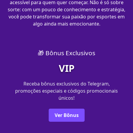
acessível para quem quer começar. Não é só sobre
sorte: com um pouco de conhecimento e estratégia,
você pode transformar sua paixão por esportes em
algo ainda mais emocionante.
🎁 Bônus Exclusivos
VIP
Receba bônus exclusivos do Telegram,
promoções especiais e códigos promocionais
únicos!
Ver Bônus