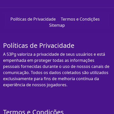
Políticas de Privacidade
Termos e Condições
Sitemap
Políticas de Privacidade
A 53Pg valoriza a privacidade de seus usuários e está
empenhada em proteger todas as informações
pessoais fornecidas durante o uso de nossos canais de
comunicação. Todos os dados coletados são utilizados
exclusivamente para fins de melhoria contínua da
experiência de nossos jogadores.
Termos e Condições