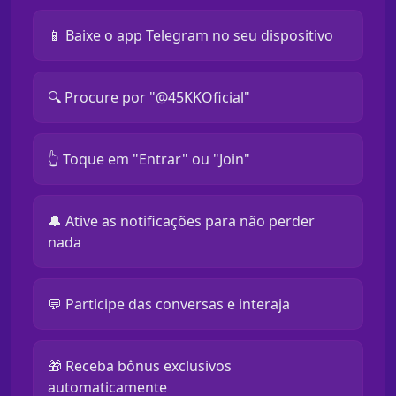
📱 Baixe o app Telegram no seu dispositivo
🔍 Procure por "@45KKOficial"
👆 Toque em "Entrar" ou "Join"
🔔 Ative as notificações para não perder
nada
💬 Participe das conversas e interaja
🎁 Receba bônus exclusivos
automaticamente