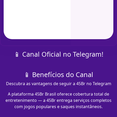
📱 Canal Oficial no Telegram!
📱 Benefícios do Canal
Descubra as vantagens de seguir a 45Br no Telegram
A plataforma 45Br Brasil oferece cobertura total de
entretenimento — a 45Br entrega serviços completos
com jogos populares e saques instantâneos.