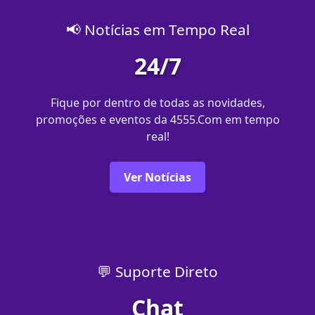
📢 Notícias em Tempo Real
24/7
Fique por dentro de todas as novidades,
promoções e eventos da 4555.Com em tempo
real!
Ver Notícias
💬 Suporte Direto
Chat