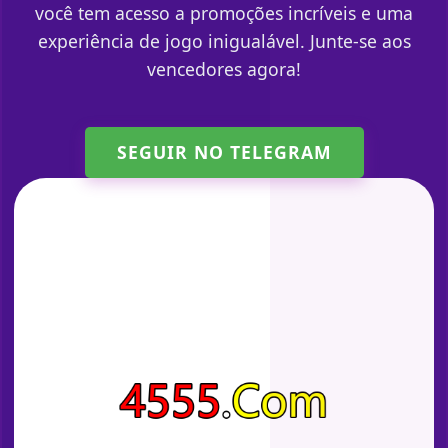
você tem acesso a promoções incríveis e uma
experiência de jogo inigualável. Junte-se aos
vencedores agora!
SEGUIR NO TELEGRAM