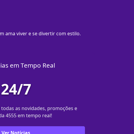
 ama viver e se divertir com estilo.
cias em Tempo Real
24/7
e todas as novidades, promoções e
da 4555 em tempo real!
Ver Notícias