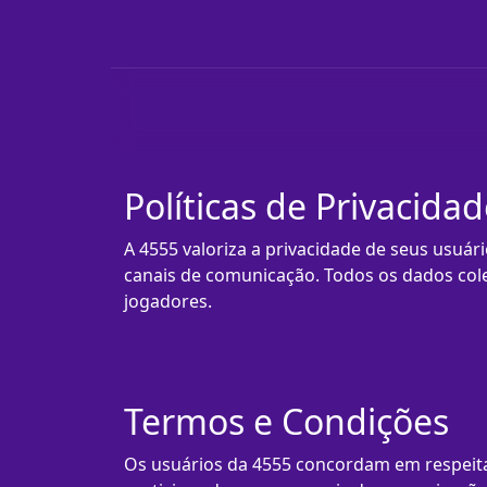
Políticas de Privacida
A 4555 valoriza a privacidade de seus usuá
canais de comunicação. Todos os dados cole
jogadores.
Termos e Condições
Os usuários da 4555 concordam em respeitar