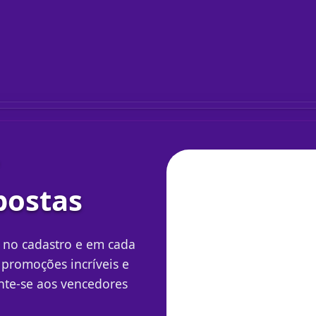
postas
 no cadastro e em cada
 promoções incríveis e
unte-se aos vencedores