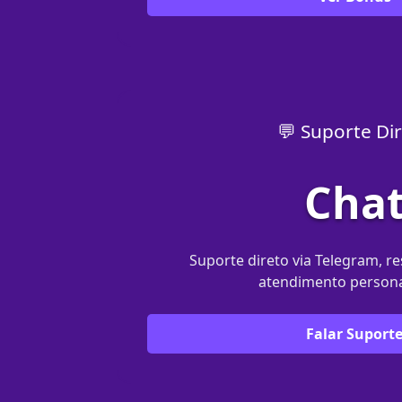
💬 Suporte Di
Cha
Suporte direto via Telegram, r
atendimento persona
Falar Suport