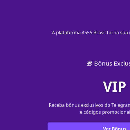
A plataforma 4555 Brasil torna sua 
🎁 Bônus Exclu
VIP
Receba bônus exclusivos do Telegra
e códigos promocionai
Ver Bônus