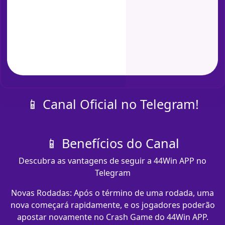
📱 Canal Oficial no Telegram!
📱 Benefícios do Canal
Descubra as vantagens de seguir a 44Win APP no
Telegram
Novas Rodadas: Após o término de uma rodada, uma
nova começará rapidamente, e os jogadores poderão
apostar novamente no Crash Game do 44Win APP.