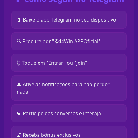
📱 Baixe o app Telegram no seu dispositivo
🔍 Procure por "@44Win APPOficial"
👆 Toque em "Entrar" ou "Join"
🔔 Ative as notificações para não perder
nada
💬 Participe das conversas e interaja
🎁 Receba bônus exclusivos