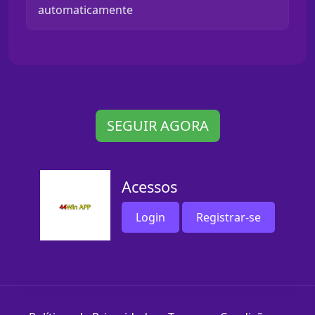
automaticamente
SEGUIR AGORA
Acessos
Login
Registrar-se