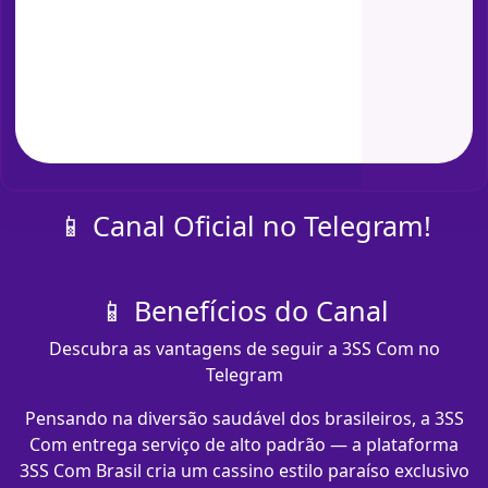
📱 Canal Oficial no Telegram!
📱 Benefícios do Canal
Descubra as vantagens de seguir a 3SS Com no
Telegram
Pensando na diversão saudável dos brasileiros, a 3SS
Com entrega serviço de alto padrão — a plataforma
3SS Com Brasil cria um cassino estilo paraíso exclusivo