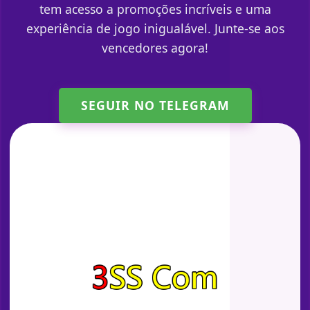
tem acesso a promoções incríveis e uma
experiência de jogo inigualável. Junte-se aos
vencedores agora!
SEGUIR NO TELEGRAM