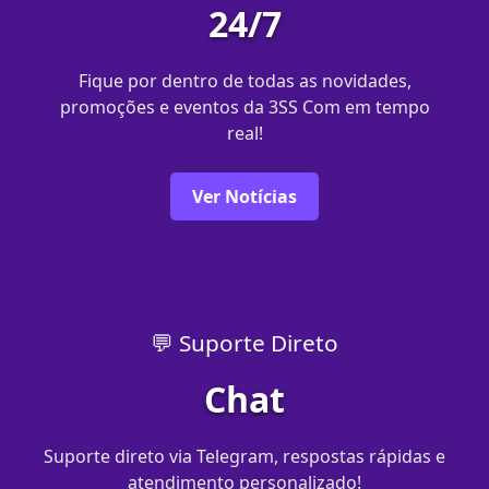
24/7
Fique por dentro de todas as novidades,
promoções e eventos da 3SS Com em tempo
real!
Ver Notícias
💬 Suporte Direto
Chat
Suporte direto via Telegram, respostas rápidas e
atendimento personalizado!