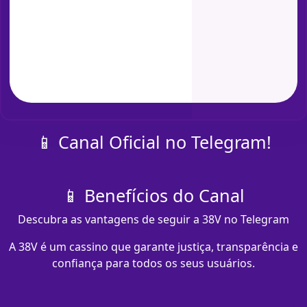
📱 Canal Oficial no Telegram!
📱 Benefícios do Canal
Descubra as vantagens de seguir a 38V no Telegram
A 38V é um cassino que garante justiça, transparência e
confiança para todos os seus usuários.