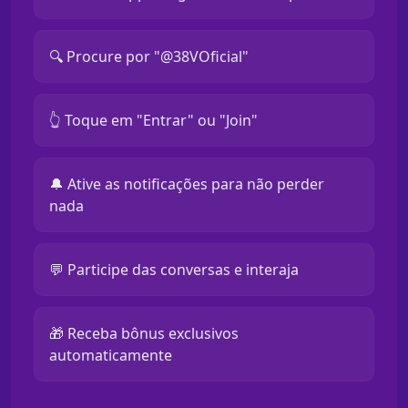
🔍 Procure por "@38VOficial"
👆 Toque em "Entrar" ou "Join"
🔔 Ative as notificações para não perder
nada
💬 Participe das conversas e interaja
🎁 Receba bônus exclusivos
automaticamente