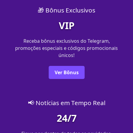
🎁 Bônus Exclusivos
VIP
Receba bônus exclusivos do Telegram,
promoções especiais e códigos promocionais
únicos!
Ver Bônus
📢 Notícias em Tempo Real
24/7