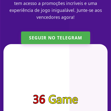
tem acesso a promoções incríveis e uma
experiência de jogo inigualável. Junte-se aos
vencedores agora!
SEGUIR NO TELEGRAM