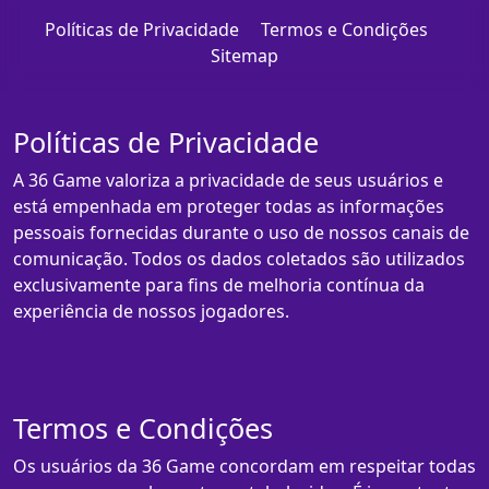
Políticas de Privacidade
Termos e Condições
Sitemap
Políticas de Privacidade
A 36 Game valoriza a privacidade de seus usuários e
está empenhada em proteger todas as informações
pessoais fornecidas durante o uso de nossos canais de
comunicação. Todos os dados coletados são utilizados
exclusivamente para fins de melhoria contínua da
experiência de nossos jogadores.
Termos e Condições
Os usuários da 36 Game concordam em respeitar todas