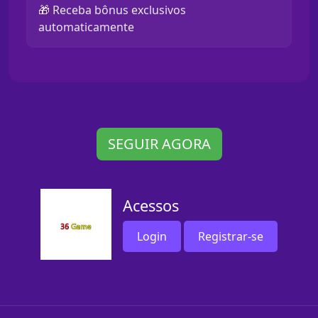
🎁 Receba bônus exclusivos
automaticamente
SEGUIR AGORA
Acessos
Login
Registrar-se