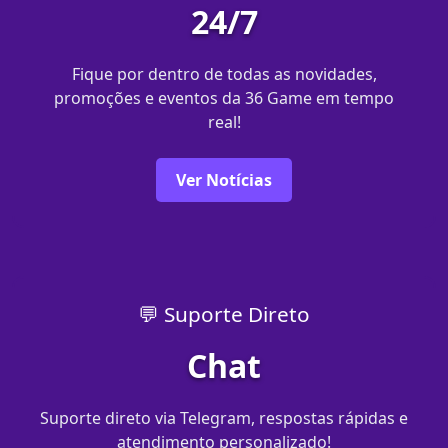
24/7
Fique por dentro de todas as novidades,
promoções e eventos da 36 Game em tempo
real!
Ver Notícias
💬 Suporte Direto
Chat
Suporte direto via Telegram, respostas rápidas e
atendimento personalizado!