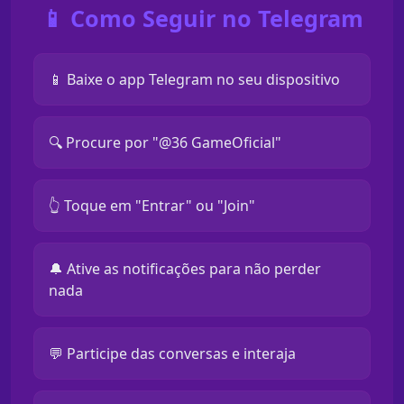
📱 Como Seguir no Telegram
📱 Baixe o app Telegram no seu dispositivo
🔍 Procure por "@36 GameOficial"
👆 Toque em "Entrar" ou "Join"
🔔 Ative as notificações para não perder
nada
💬 Participe das conversas e interaja