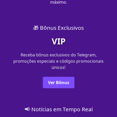
máximo.
🎁 Bônus Exclusivos
VIP
Receba bônus exclusivos do Telegram,
promoções especiais e códigos promocionais
únicos!
Ver Bônus
📢 Notícias em Tempo Real