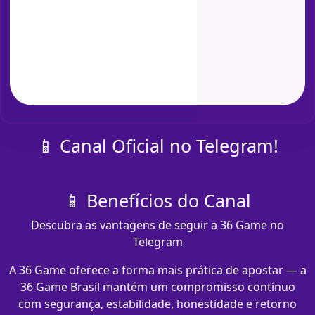
📱 Canal Oficial no Telegram!
📱 Benefícios do Canal
Descubra as vantagens de seguir a 36 Game no
Telegram
A 36 Game oferece a forma mais prática de apostar — a
36 Game Brasil mantém um compromisso contínuo
com segurança, estabilidade, honestidade e retorno