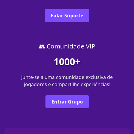
Falar Suporte
👥 Comunidade VIP
1000+
Junte-se a uma comunidade exclusiva de
jogadores e compartilhe experiências!
Entrar Grupo