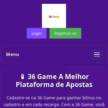
Login
Registrar-se
Menu
📱 36 Game A Melhor
Plataforma de Apostas
Cadastre-se na 36 Game para ganhar bônus no
cadastro e em cada recarga. Com a 36 Game, você