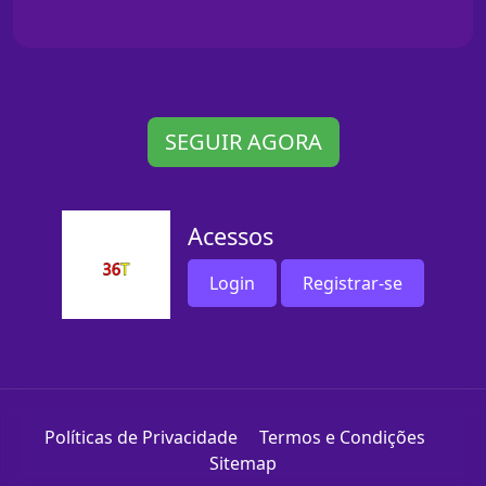
SEGUIR AGORA
Acessos
Login
Registrar-se
Políticas de Privacidade
Termos e Condições
Sitemap