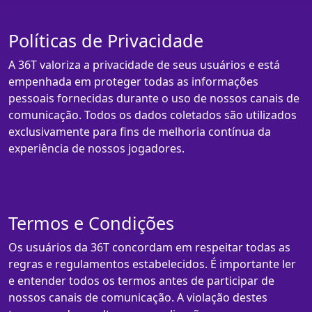
Políticas de Privacidade
A 36T valoriza a privacidade de seus usuários e está
empenhada em proteger todas as informações
pessoais fornecidas durante o uso de nossos canais de
comunicação. Todos os dados coletados são utilizados
exclusivamente para fins de melhoria contínua da
experiência de nossos jogadores.
Termos e Condições
Os usuários da 36T concordam em respeitar todas as
regras e regulamentos estabelecidos. É importante ler
e entender todos os termos antes de participar de
nossos canais de comunicação. A violação destes