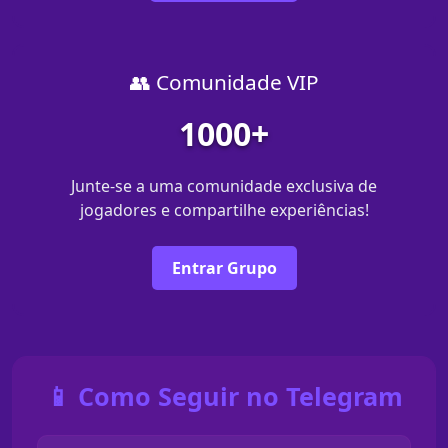
👥 Comunidade VIP
1000+
Junte-se a uma comunidade exclusiva de
jogadores e compartilhe experiências!
Entrar Grupo
📱 Como Seguir no Telegram