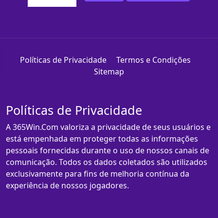
Políticas de Privacidade
Termos e Condições
Sitemap
Políticas de Privacidade
A 365Win.Com valoriza a privacidade de seus usuários e
está empenhada em proteger todas as informações
pessoais fornecidas durante o uso de nossos canais de
comunicação. Todos os dados coletados são utilizados
exclusivamente para fins de melhoria contínua da
experiência de nossos jogadores.