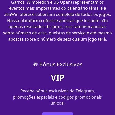
Garros, Wimbledon e US Open) representam os
eventos mais importantes do calendário tênis, e a
365Win oferece cobertura completa de todos os jogos.
Nossa plataforma oferece apostas que incluem não
apenas resultados de jogos, mas também apostas
sobre número de aces, quebras de serviço e até mesmo
apostas sobre o número de sets que um jogo terá.
🎁 Bônus Exclusivos
VIP
Receba bônus exclusivos do Telegram,
promoções especiais e códigos promocionais
únicos!