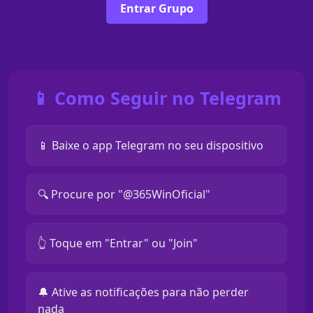
Entrar Grupo
📱 Como Seguir no Telegram
📱 Baixe o app Telegram no seu dispositivo
🔍 Procure por "@365WinOficial"
👆 Toque em "Entrar" ou "Join"
🔔 Ative as notificações para não perder
nada