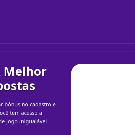
A Melhor
postas
r bônus no cadastro e
ocê tem acesso a
e jogo inigualável.