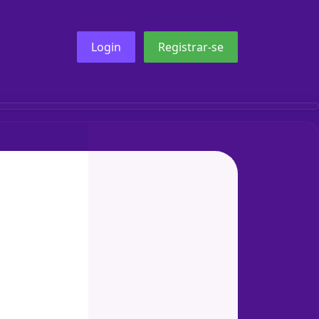
Login
Registrar-se