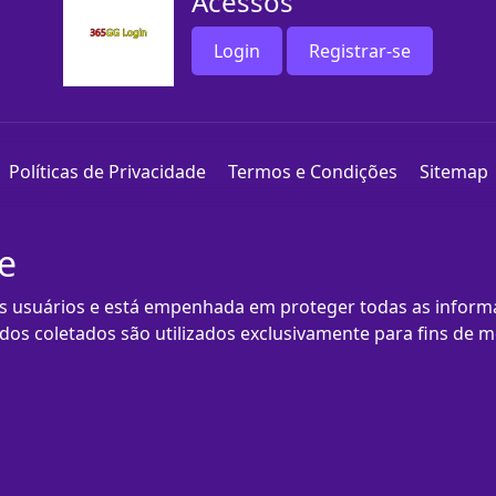
Acessos
Login
Registrar-se
Políticas de Privacidade
Termos e Condições
Sitemap
de
us usuários e está empenhada em proteger todas as inform
os coletados são utilizados exclusivamente para fins de m