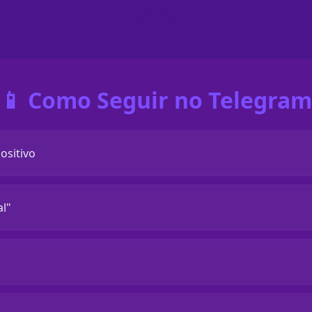
📱 Como Seguir no Telegram
ositivo
l"