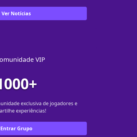
Ver Notícias
Comunidade VIP
1000+
unidade exclusiva de jogadores e
rtilhe experiências!
Entrar Grupo