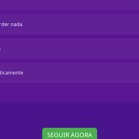
erder nada
a
aticamente
SEGUIR AGORA