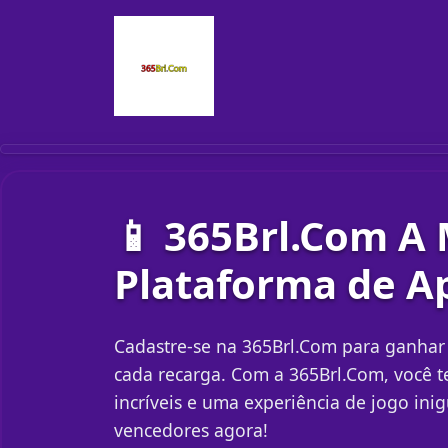
📱 365Brl.Com A
Plataforma de A
Cadastre-se na 365Brl.Com para ganhar
cada recarga. Com a 365Brl.Com, você 
incríveis e uma experiência de jogo inig
vencedores agora!