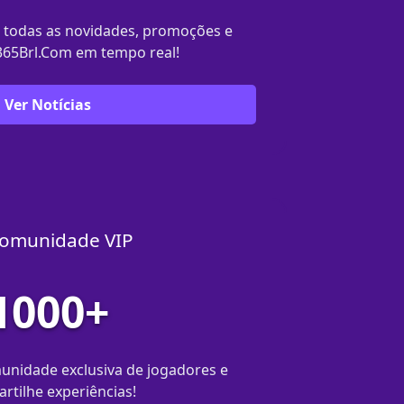
e todas as novidades, promoções e
365Brl.Com em tempo real!
Ver Notícias
Comunidade VIP
1000+
unidade exclusiva de jogadores e
rtilhe experiências!