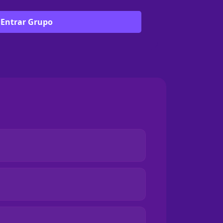
Entrar Grupo