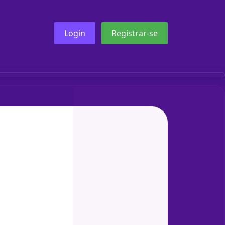
Login
Registrar-se