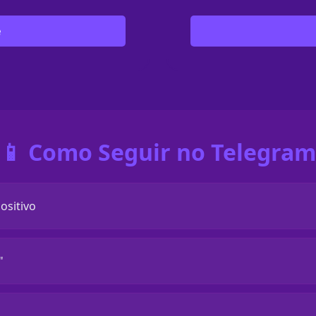
e
📱 Como Seguir no Telegram
ositivo
"