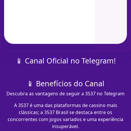
📱 Canal Oficial no Telegram!
📱 Benefícios do Canal
Descubra as vantagens de seguir a 3537 no Telegram
A 3537 é uma das plataformas de cassino mais
clássicas; a 3537 Brasil se destaca entre os
concorrentes com jogos variados e uma experiência
insuperável.