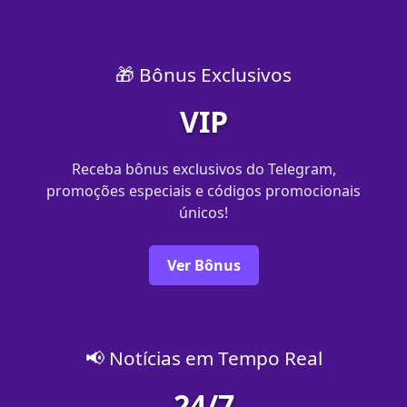
🎁 Bônus Exclusivos
VIP
Receba bônus exclusivos do Telegram,
promoções especiais e códigos promocionais
únicos!
Ver Bônus
📢 Notícias em Tempo Real
24/7