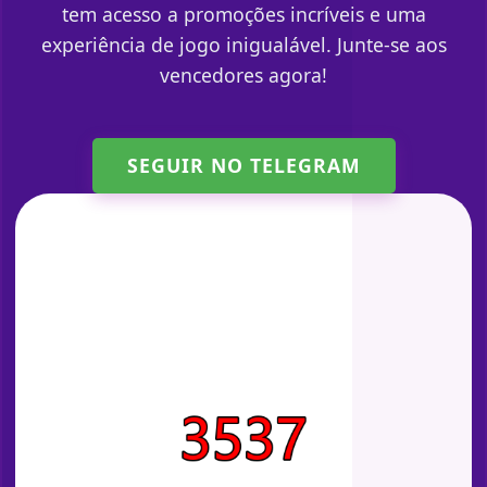
tem acesso a promoções incríveis e uma
experiência de jogo inigualável. Junte-se aos
vencedores agora!
SEGUIR NO TELEGRAM