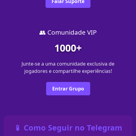
Falar Suporte
👥 Comunidade VIP
1000+
Junte-se a uma comunidade exclusiva de
jogadores e compartilhe experiências!
Entrar Grupo
📱 Como Seguir no Telegram