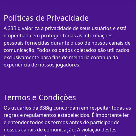
Políticas de Privacidade
A 33Big valoriza a privacidade de seus usuários e está
empenhada em proteger todas as informações
pessoais fornecidas durante o uso de nossos canais de
comunicação. Todos os dados coletados são utilizados
exclusivamente para fins de melhoria contínua da
experiência de nossos jogadores.
Termos e Condições
Os usuários da 33Big concordam em respeitar todas as
regras e regulamentos estabelecidos. É importante ler
e entender todos os termos antes de participar de
nossos canais de comunicação. A violação destes