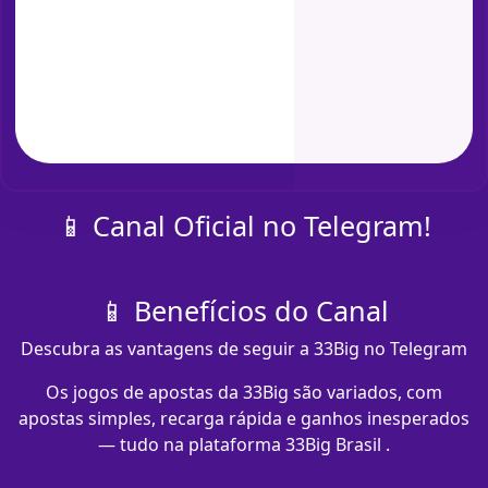
📱 Canal Oficial no Telegram!
📱 Benefícios do Canal
Descubra as vantagens de seguir a 33Big no Telegram
Os jogos de apostas da 33Big são variados, com
apostas simples, recarga rápida e ganhos inesperados
— tudo na plataforma 33Big Brasil .